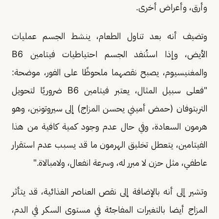
وأرق، وأعراض أخرى.
وتضيف أنه بعد تناول الطعام، ينشط الجسم عمليات
الأيض، وإذا استُنفد الجسم احتياطيات فيتامين B6
والمغنيسيوم، يصبح نقصهما ملحوظًا على الفور، موضحة:
"فعلى سبيل المثال، يعتبر فيتامين B6 ضروريًا لتحويل
التربتوفان (حمض أميني يحسن المزاج) إلى سيروتونين، وهو
هرمون السعادة، وفي حال عدم وجود كمية كافية من هذا
الفيتامين، يتعطل تخليق الهرمون ما قد يسبب عدم استقرار
عاطفي، مثل حزن لا مبرر له، وسرعة انفعال، ولامبالاة."
وتشير إلى أنه بالإضافة إلى نقص العناصر الغذائية، قد يتأثر
المزاج أيضا بالتغيرات المفاجئة في مستوى السكر في الدم،