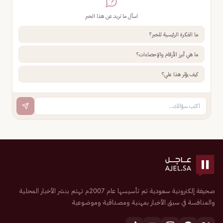
اسأل ما تريد عن هذا الخبر
ما الفكرة الرئيسية للخبر؟
ما هي أبرز الأرقام والإحصاءات؟
كيف يؤثر هذا علي؟
صحيفة إلكترونية سعودية تم تأسيسها عام 2007م تهتم بنشر الأخبار المحلية
والمنافسة في سبق الأخبار بمهنية ومصداقية وموضوعية