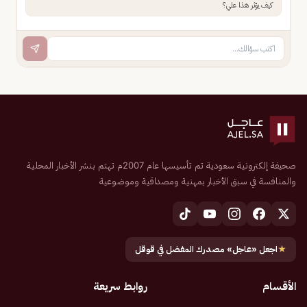
كيف يؤثر هذا علي؟
صحيفة إلكترونية سعودية تم تأسيسها عام 2007م تهتم بنشر الأخبار المحلية
والمنافسة في سبق الأخبار بمهنية ومصداقية وموضوعية
★
اجعل «عاجل» مصدرك المفضل في قوقل
الأقسام
روابط سريعة