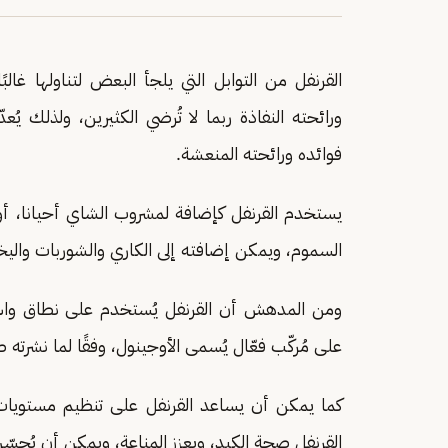
القرنفل من التوابل التي يلجأ البعض لتناولها غال
ورائحته النفاذة ربما لا تُرضي الكثيرين، ولذلك يُ
فوائده ورائحته المنعشة.
يستخدم القرنفل كإضافة لمشروب الشاي أحيانا، أ
السموم، ويمكن إضافته إلى الكاري والشوربات واليخ
ومن المدهش أن القرنفل يُستخدم على نطاق واسع ف
على مُركّب فعّال يُسمى الأوجينول، وفقًا لما نشرته صحيفة f India
كما يمكن أن يساعد القرنفل على تنظيم مستويات 
القرنفل صحة الكبد، ويعزز المناعة، ويمكن أن يُحسّ