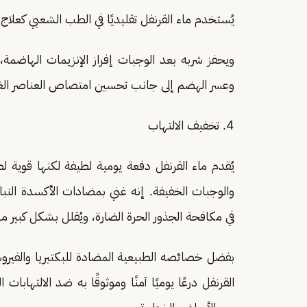
يُستخدم ماء القرنفل تقليديًا في الطب الشعبي كعلا
ويحفز شربه بعد الوجبات إفراز الإنزيمات الهاضمة،
وعسر الهضم إلى جانب تحسين امتصاص العناصر الغذا
4. تخفيف الالتهاب
يُقدم ماء القرنفل دفعة يومية لطيفة لكنها قوية ل
والوجبات الخفيفة. إنه غني بمضادات الأكسدة النباتية
في مكافحة الجذور الحرة الضارة، ويُقلل بشكل كبير من
بفضل خصائصه الطبيعية المضادة للبكتيريا والفيروس
القرنفل درعًا يوميًا آمنًا وموثوقًا به ضد الالتهاب