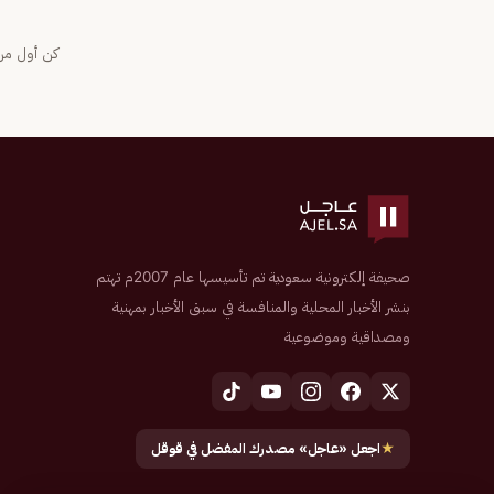
كن أول من 
صحيفة إلكترونية سعودية تم تأسيسها عام 2007م تهتم
بنشر الأخبار المحلية والمنافسة في سبق الأخبار بمهنية
ومصداقية وموضوعية
★
اجعل «عاجل» مصدرك المفضل في قوقل