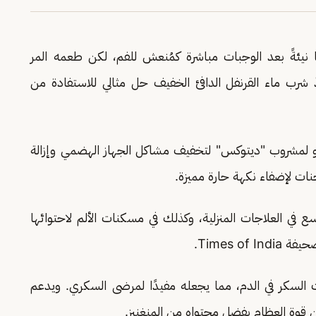
بًا نيئةً بعد الوجبات مباشرة كمُنعش للفم، لكن طعمه المر
عدّ شرب ماء القرنفل الدافئ الخفيف حل مثالي للاستفادة من
و لمشروب "ديتوكس" لتخفيف مشاكل الجهاز الهضمي وإزالة
نات لإضفاء نكهة حارة مميزة.
ي العلاجات المنزلية، وكذلك في مسكنات الألم لاحتوائها
Times o.
السكر في الدم، مما يجعله مفيدًا لمرضى السكري. ويدعم
ن قوة العظام بفضل محتواه من المنغنيز.