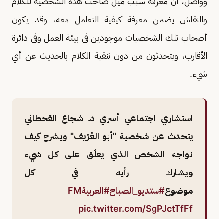
وواصل، أن معرفة سبب ميل صاحب هذه الشخصية للكلام
والنقاش يضمن معرفة كيفية التعامل معه، وقد يكون
أصحاب تلك الشخصيات موجودين في بيئة العمل وفي دائرة
الأقارب، ويتحدثون من دون تنقية الكلام بالحديث عن أي
شيء.
استشاري اجتماعي أسري د. شجاع القحطاني
يتحدث عن شخصية "أبو العُرّيف" ويشرح كيف
نواجه الشخص الذي يعلّق على كل شيء
ويشارك رأيه في كل
موضوع
#ستديو_الصباح
#العربيةFM
pic.twitter.com/SgPJctTfFf