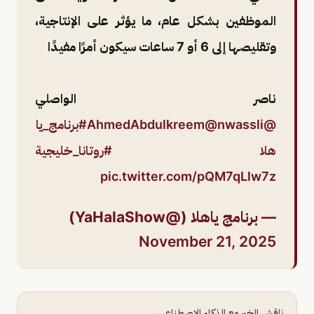
الموظفين بشكل عام، ما يؤثر على الإنتاجية،
وتقليصها إلى 6 أو 7 ساعات سيكون أمرًا مفيدًا
ناصر الواصلي
@AhmedAbdulkreem
@nwassli
#برنامج_يا
هلا
#روتانا_خليجية
pic.twitter.com/pQM7qLlw7z
— برنامج ياهلا (@YaHalaShow)
November 21, 2025
ناقش الخبر مع الذكاء الاصطناعي