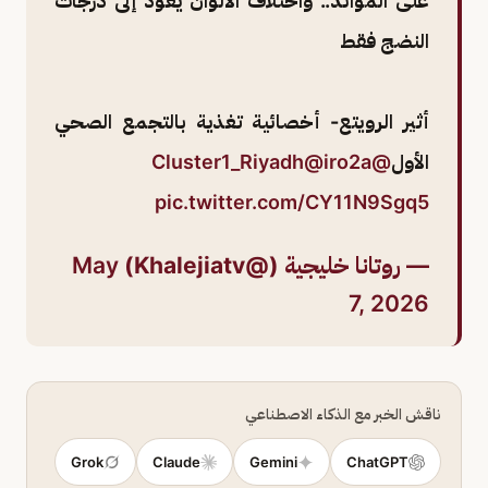
على الموائد.. واختلاف الألوان يعود إلى درجات
النضج فقط
أثير الرويتع- أخصائية تغذية بالتجمع الصحي
الأول
@Cluster1_Riyadh
@iro2a
pic.twitter.com/CY11N9Sgq5
— روتانا خليجية (@Khalejiatv)
May
7, 2026
ناقش الخبر مع الذكاء الاصطناعي
Grok
Claude
Gemini
ChatGPT