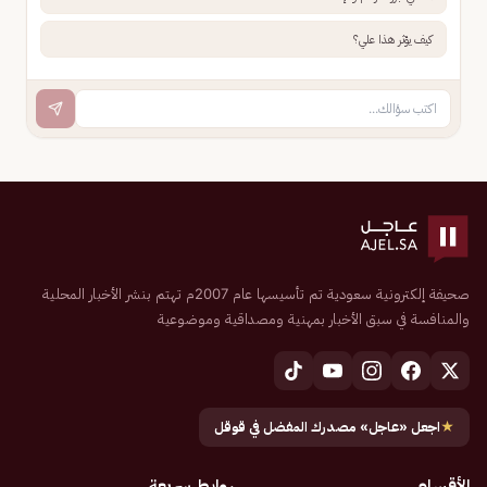
كيف يؤثر هذا علي؟
صحيفة إلكترونية سعودية تم تأسيسها عام 2007م تهتم بنشر الأخبار المحلية
والمنافسة في سبق الأخبار بمهنية ومصداقية وموضوعية
★
اجعل «عاجل» مصدرك المفضل في قوقل
الأقسام
روابط سريعة