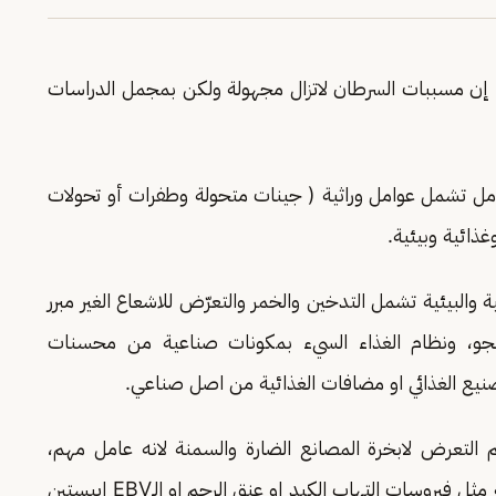
، إن مسببات السرطان لاتزال مجهولة ولكن بمجمل الدراسات
ل تشمل عوامل وراثية ( جينات متحولة وطفرات أو تحولات
ذائية وبيئية.
والبيئية تشمل التدخين والخمر والتعرّض للاشعاع الغير مبرر
رة بالجو، ونظام الغذاء السيء بمكونات صناعية من محسنات
صنيع الغذائي او مضافات الغذائية من اصل صناعي.
م التعرض لابخرة المصانع الضارة والسمنة لانه عامل مهم،
وكذلك وتقدم العمر وهِرم الخلايا او اصابات فيروسية مثل فيروسات التهاب الكبد او عنق الرحم او الـEBV ايبستين