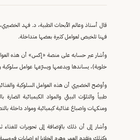
قال أستاذ وعالم الأبحاث الطبية، د. فهد الخضيري
فهنا تلخيص لعوامل كثيرة بعضها متداخلة.
وأشار عبر حسابه على منصة «إكس» أن هذه العوام
خلوية)، يساندها ويدعمها ويسرّعها عوامل سلوكية وغ
وأوضح الخضيري أن هذه العوامل السلوكية والغذائية 
طبياً والتلوّث البيئي والمواد الكيميائية الضا
ومنكهات واصباغ غذائية كيميائية ومواد داخلة بالت
وأشار إلى أن ذلك بالإضافة إلى تحويرات للغذاء ث