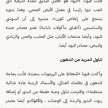
قالت فيونا: «اليود هو أفضل صديق للغدة الدرقية التي
تلعب دورا رئيسا في معدل الأيض الصحي. وهذا بدوره
يشجع على إنقاص الوزن»، مشيرة إلى أن السوشي
والساشيمي (أطباق مأكولات يابانية) تعتبر مصادر جيدة
لليود، وأيضا منتجات الألبان، مثل الحليب والجبن والزبادي
والبيض، مصادر لليود أيضا.
تناول المزيد من الدهون
وأكدت فيونا «للحفاظ على الهرمونات سعيدة، فأنت بحاجة
للدهون في نظامك الغذائي، والأسماك الزيتية عادة غذائية
منتظمة»، واقترحت تناول وجبة خفيفة من البذور أو إضافة
زيوت البذور والزبدة إلى الوجبات ، والأفوكادو أيضا مصدر