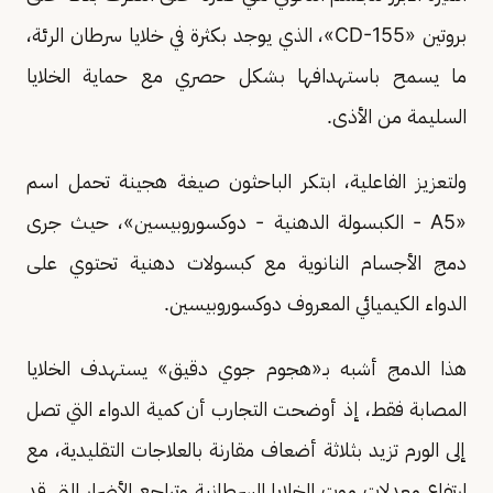
بروتين «CD-155»، الذي يوجد بكثرة في خلايا سرطان الرئة،
ما يسمح باستهدافها بشكل حصري مع حماية الخلايا
السليمة من الأذى.
ولتعزيز الفاعلية، ابتكر الباحثون صيغة هجينة تحمل اسم
«A5 - الكبسولة الدهنية - دوكسوروبيسين»، حيث جرى
دمج الأجسام النانوية مع كبسولات دهنية تحتوي على
الدواء الكيميائي المعروف دوكسوروبيسين.
هذا الدمج أشبه بـ«هجوم جوي دقيق» يستهدف الخلايا
المصابة فقط، إذ أوضحت التجارب أن كمية الدواء التي تصل
إلى الورم تزيد بثلاثة أضعاف مقارنة بالعلاجات التقليدية، مع
ارتفاع معدلات موت الخلايا السرطانية وتراجع الأضرار التي قد