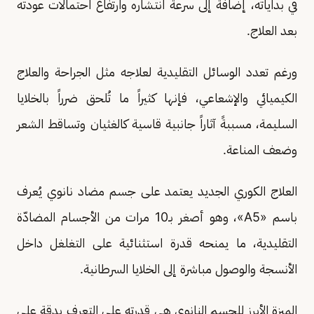
في بداياته، إضافةً إلى سرعة انتشاره وارتفاع احتمالات عودته
بعد العلاج.
ورغم تعدد الوسائل التقليدية لعلاجه مثل الجراحة والعلاج
الكيميائي والإشعاعي، فإنها كثيراً ما تُلحق ضرراً بالخلايا
السليمة، مسببةً آثاراً جانبية قاسية كالغثيان وتساقط الشعر
وضعف المناعة.
العلاج الكوري الجديد يعتمد على جسم مضاد نانوي يُعرف
باسم «A5»، وهو أصغر بـ10 مرات من الأجسام المضادّة
التقليدية، ما يمنحه قدرة استثنائية على التغلغل داخل
الأنسجة والوصول مباشرة إلى الخلايا السرطانية.
الميزة الأبرز للجسم النانوي هي قدرته على التعرف بدقة على