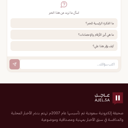
اسأل ما تريد عن هذا الخبر
ما الفكرة الرئيسية للخبر؟
ما هي أبرز الأرقام والإحصاءات؟
كيف يؤثر هذا علي؟
صحيفة إلكترونية سعودية تم تأسيسها عام 2007م تهتم بنشر الأخبار المحلية
والمنافسة في سبق الأخبار بمهنية ومصداقية وموضوعية