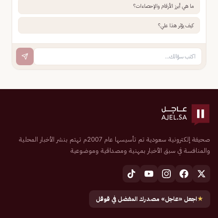
ما هي أبرز الأرقام والإحصاءات؟
كيف يؤثر هذا علي؟
صحيفة إلكترونية سعودية تم تأسيسها عام 2007م تهتم بنشر الأخبار المحلية
والمنافسة في سبق الأخبار بمهنية ومصداقية وموضوعية
★
اجعل «عاجل» مصدرك المفضل في قوقل