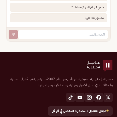
ما هي أبرز الأرقام والإحصاءات؟
كيف يؤثر هذا علي؟
صحيفة إلكترونية سعودية تم تأسيسها عام 2007م تهتم بنشر الأخبار المحلية
والمنافسة في سبق الأخبار بمهنية ومصداقية وموضوعية
★
اجعل «عاجل» مصدرك المفضل في قوقل