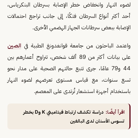
لضوء النهار وانخفاض خطر الإصابة بسرطان البنكرياس،
أحد أكثر أنواع السرطان فتكًا، إلى جانب تراجع احتمالات
الإصابة ببعض سرطانات الجهاز الهضمي الأخرى.
واعتمد الباحثون من جامعة قوانغدونغ الطبية في
الصين
على بيانات أكثر من 89 ألف شخص، تتراوح أعمارهم بين
44 و79 عامًا، جرى تتبع حالتهم الصحية على مدار نحو
تسع سنوات، مع قياس مستوى تعرضهم لضوء النهار
باستخدام أجهزة استشعار تُرتدى على المعصم.
اقرأ أيضًا:
دراسة تكشف ارتباط فيتاميني K وD بخطر
تسوس الأسنان لدى البالغين