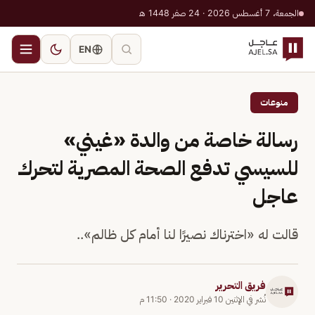
الجمعة، 7 أغسطس 2026 · 24 صفر 1448 هـ
EN
منوعات
رسالة خاصة من والدة «غيني»
للسيسي تدفع الصحة المصرية لتحرك
عاجل
قالت له «اخترناك نصيرًا لنا أمام كل ظالم»..
فريق التحرير
نُشر في
الإثنين 10 فبراير 2020
·
11:50 م