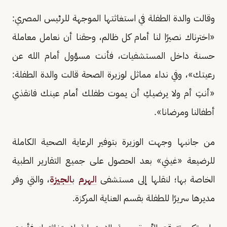
وقالت والدة الطفلة في استغاثتها الموجهة للرئيس المصري:
«اخترناك نصيرًا لنا أمام كل ظالم، وحقنا أن نعامل معاملة
حسنة داخل المستشفيات، فأنت مسؤول أمام الله عن
رعيتك»، وفي نداء مماثل لوزيرة الصحة قالت والدة الطفلة:
«أنتِ أم ولا يرضيكِ أن يموت طفلك أمام عينك فانقذي
أطفالنا ومرضانا».
من جانبها وجهت الوزيرة بتوفير الرعاية الصحية الكاملة
للرضيعة «غيني» بعد الحصول على جميع التقارير الطبية
الخاصة بها؛ لنقلها إلى مستشفى
الهرم
ب
الجيزة
، والتي وفر
مديرها سريرًا للطفلة بقسم العناية المركزة.