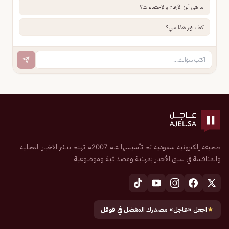
ما هي أبرز الأرقام والإحصاءات؟
كيف يؤثر هذا علي؟
صحيفة إلكترونية سعودية تم تأسيسها عام 2007م تهتم بنشر الأخبار المحلية
والمنافسة في سبق الأخبار بمهنية ومصداقية وموضوعية
★
اجعل «عاجل» مصدرك المفضل في قوقل