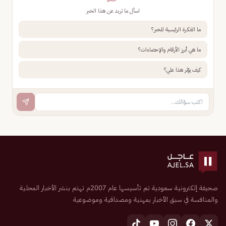
اسأل ما تريد عن هذا الخبر
ما الفكرة الرئيسية للخبر؟
ما هي أبرز الأرقام والإحصاءات؟
كيف يؤثر هذا علي؟
صحيفة إلكترونية سعودية تم تأسيسها عام 2007م تهتم بنشر الأخبار المحلية
والمنافسة في سبق الأخبار بمهنية ومصداقية وموضوعية