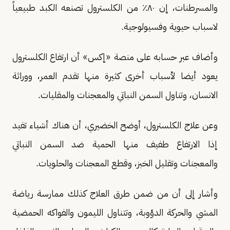
والمسرطنات، إن ٨٠٪ من الكلسترول تصنعه الكبد طبيعياً
لاسباب حيوية وفسيولوجية.
وأضاف عبر حسابه على منصة «إكس» أن ارتفاع الكلسترول
يعود أيضا لأسباب أخرى كثيرة منها تقدم العمر، ووراثة
الانسان، وتناول السمن النباتي والمعجنات والمقليات.
وعن علاج الكلسترول، أوضح الخضيري، أن هناك أشياء تفيد
إذا الارتفاع طفيف منها الحمية ضد السمن النباتي
والمعجنات وتقليل الخبز، وقطع المعجنات والحلويات.
وأشار إلى أن من ضمن طرق العلاج كذلك ممارسة رياضة
المشي والحركة الدؤوبة، وتتناول الليمون والفواكه الحمضية