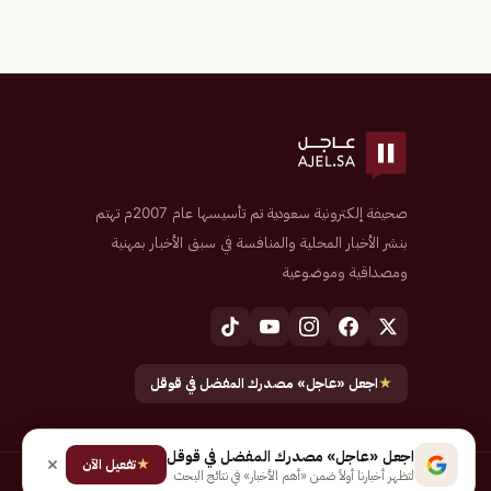
صحيفة إلكترونية سعودية تم تأسيسها عام 2007م تهتم
بنشر الأخبار المحلية والمنافسة في سبق الأخبار بمهنية
ومصداقية وموضوعية
★
اجعل «عاجل» مصدرك المفضل في قوقل
اجعل «عاجل» مصدرك المفضل في قوقل
★
تفعيل الآن
لتظهر أخبارنا أولاً ضمن «أهم الأخبار» في نتائج البحث
جميع الحقوق محفوظة لـ شركة إيجاز للنشر الإلكتروني المالكة لصحيفة عاجل