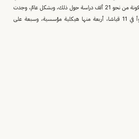
والهيكلي، فاستخلصوا 422 دراسة من مجموعة مكونة من نحو 21 ألف دراسة حول ذلك، وبشكل عامّ، وجدت
الدراسات أن الشيخوخة كانت مرتبطة بصحة أسوأ في 11 قياسًا، أربعة منها هيكلية مؤسسية، وسبعة على