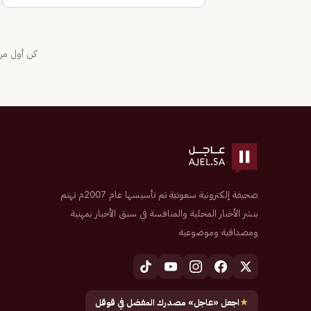
كن أول من 
صحيفة إلكترونية سعودية تم تأسيسها عام 2007م تهتم
بنشر الأخبار المحلية والمنافسة في سبق الأخبار بمهنية
ومصداقية وموضوعية
★
اجعل «عاجل» مصدرك المفضل في قوقل