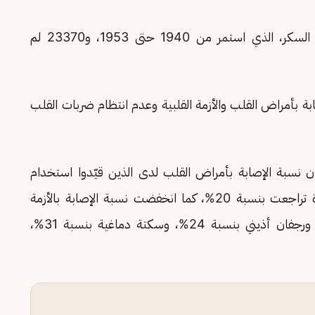
وفحصت الدراسة 40063 شخصًا تعرضوا لتقنين السكر، الذي استمر من 1940 حتى 1953، و23370 لم
ة بأمراض القلب والأزمة القلبية وعدم انتظام ضربات القلب
 فإن نسبة الإصابة بأمراض القلب لدى الذين قيّدوا استخدام
السكر خلال فترة الحمل وفي أول عامين من الحياة تراجعت بنسبة 20%، كما انخفضت نسبة الإصابة بالأزمة
القلبية بنسبة 25%، وقصور القلب بنسبة 26%، ورجفان أذيني بنسبة 24%، وسكتة دماغية بنسبة 31%،