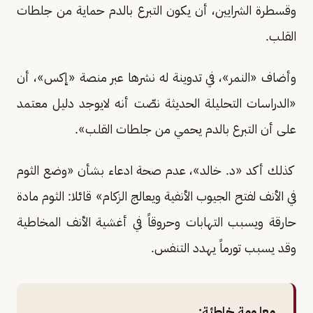
وقسطرة الشرايين، أن يكون التبرع بالدم حماية من جلطات
القلب.
وأضاف «النمر»، في تدوينة له نشرها عبر منصة «إكس»، أن
«الدراسات التحليلة الحديثة نصّت أنه لايوجد دليل معتمد
على أن التبرع بالدم يحمي من جلطات القلب».
كذلك أكد «د. خالد»، عدم صحة ادعاء بشأن «وضع الثوم
في الأنف لفتح الجيوب الأنفية ويعالج الزكام» قائلا: الثوم مادة
حارقة ويسبب التهابات وحروقاً في أغشية الأنف المخاطية
وقد يسبب تورماً يهدد التنفس.
معلومة خاطئة: