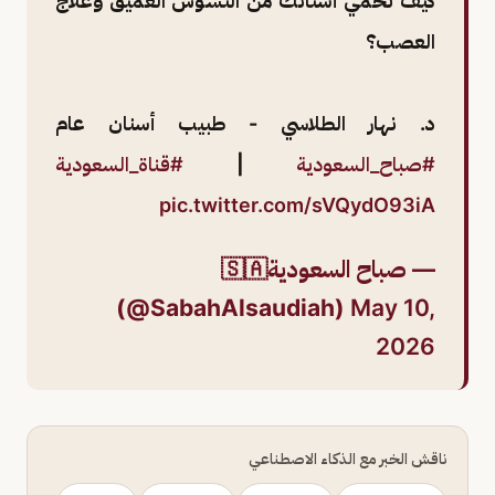
كيف تحمي أسنانك من التسوس العميق وعلاج
العصب؟
د. نهار الطلاسي - طبيب أسنان عام
#صباح_السعودية
|
#قناة_السعودية
pic.twitter.com/sVQydO93iA
— صباح السعودية🇸🇦
(@SabahAlsaudiah)
May 10,
2026
ناقش الخبر مع الذكاء الاصطناعي