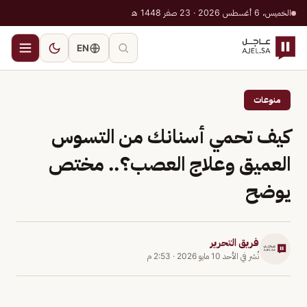
الخميس، 6 أغسطس 2026 · 23 صفر 1448 هـ
EN
منوعات
كيف تحمي أسنانك من التسوس
العميق وعلاج العصب؟.. مختص
يوضح
فريق التحرير
نُشر في
الأحد 10 مايو 2026
·
2:53 م