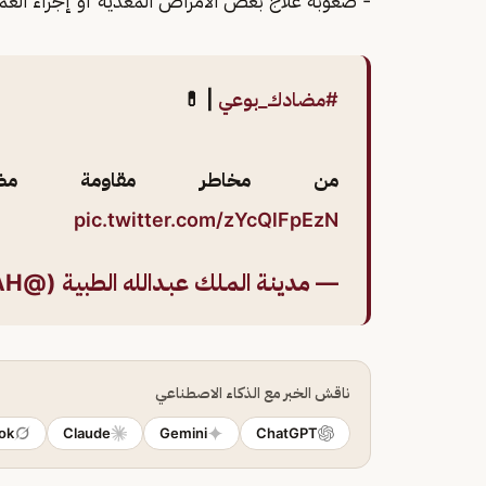
- صعوبة علاج بعض الأمراض المعدية أو إجراء العمل
#مضادك_بوعي
| 💊
من مخاطر مقاومة مضادات
pic.twitter.com/zYcQlFpEzN
— مدينـة المـلك عبـدالله الطبيـة (@KAMC_MAKKAH)
ناقش الخبر مع الذكاء الاصطناعي
ok
Claude
Gemini
ChatGPT