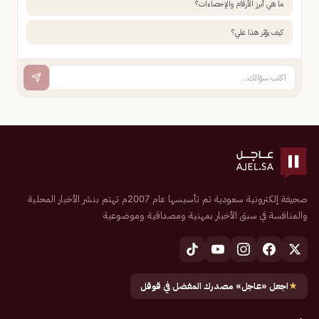
ما هي أبرز الأرقام والإحصاءات؟
كيف يؤثر هذا علي؟
صحيفة إلكترونية سعودية تم تأسيسها عام 2007م تهتم بنشر الأخبار المحلية
والمنافسة في سبق الأخبار بمهنية ومصداقية وموضوعية
★
اجعل «عاجل» مصدرك المفضل في قوقل