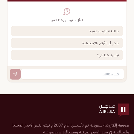
اسأل ما تريد عن هذا الخبر
ما الفكرة الرئيسية للخبر؟
ما هي أبرز الأرقام والإحصاءات؟
كيف يؤثر هذا علي؟
صحيفة إلكترونية سعودية تم تأسيسها عام 2007م تهتم بنشر الأخبار المحلية
والمنافسة في سبق الأخبار بمهنية ومصداقية وموضوعية