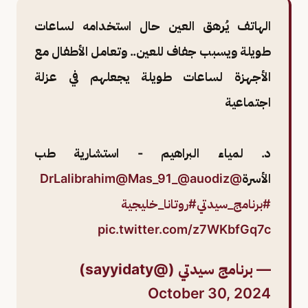
الهاتف يُرهق العين حال استخدامه لساعات
طويلة ويسبب جفاف للعين.. وتعامل الأطفال مع
الأجهزة لساعات طويلة يجعلهم في عزلة
اجتماعية
د. لمياء البراهيم - استشارية طب
الأسرة
@DrLalibrahim
@auodiz
@Mas_91_
#برنامج_سيدتي
#روتانا_خليجية
pic.twitter.com/z7WKbfGq7c
— برنامج سيدتي (@sayyidaty)
October 30, 2024