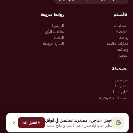
الأقسام
روابط سريعة
المحليات
الرئيسية
الاقتصاد
مقالات الرأي
رياضة
البحث
مدارات عالمية
النشرة البريدية
وظائف
الترفيه
الصحيفة
من نحن
اتصل بنا
أعلن معنا
سياسة الخصوصية
اجعل «عاجل» مصدرك المفضل في قوقل
★
جميع الحقوق محفوظة لـ شركة إيجاز للنشر الإلكتروني المالكة لصحيفة عاجل
تفعيل الآن
لتظهر أخبارنا أولاً ضمن «أهم الأخبار» في نتائج البحث
سياسة الخصوصية
شروط الاستخدام