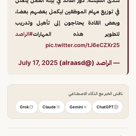
شذى النفيسة: دور القائد في بيئة العمل يتمثل
في توزيع مهام الموظفين ليكمل بعضهم بعضا،
وبعض القادة يحتاجون إلى تأهيل وتدريب
لتطوير هذه المهارات
#الراصد
pic.twitter.com/tJ6eCZXr25
— الراصد (@alraasd)
July 17, 2025
ناقش الخبر مع الذكاء الاصطناعي
Grok
Claude
Gemini
ChatGPT