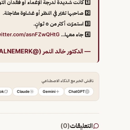
1️⃣ كانت شديدة لدرجة الإغماء أو فقدان التوازن.
2️⃣ صاحبها تغيّر في النظر أو غشاوة مفاجئة.
3️⃣ استمرّت أكثر من ٥ ثوانٍ.
4️⃣ جاء معها…
twitter.com/asnFZwQHtG
— الدكتور خالد النمر (@ALNEMERK)
ناقش الخبر مع الذكاء الاصطناعي
ok
Claude
Gemini
ChatGPT
التعليقات
(
0
)