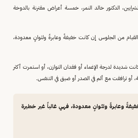
يين، الدكتور خالد النمر، خمسة أعراض مقترنة بالدوخة
قيام من الجلوس إن كانت خفيفةً وعابرةً ولثوانٍ معدودة،
انت شديدة لدرجة الإغماء أو فقدان التوازن، أو استمرت أكثر
فةً وعابرةً ولثوانٍ معدودة، فهي غالباً غير خطيرة