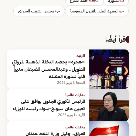
سوريا
أحمد الشرع
مكان
شخصية
المعهد العالي للفنون المسرحية
مجلس الشعب السوري
جهة
جهة
اقرأ أيضًا
الترفيه
«هجرة» يحصد النخلة الذهبية للروائي
الطويل.. وعبدالمحسن الضبعان مديراً
فنياً للدورة المقبلة
الجمعة 3 يوليو 2026
مدارات عالمية
الرئيس الكوري الجنوبي يوافق على
تعيين هان سيونغ-سوك رئيسة للوزراء
الأربعاء 1 يوليو 2026
مدارات عالمية
العراق.. وكيل وزارة النفط عدنان