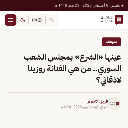
الخميس، 6 أغسطس 2026 · 23 صفر 1448 هـ
EN
منوعات
عينها «الشرع» بمجلس الشعب
السوري.. من هي الفنانة روزينا
لاذقاني؟
فريق التحرير
نُشر في
الأربعاء 1 يوليو 2026
·
6:09 م