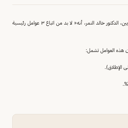
قال استشاري وأستاذ امراض القلب وقسطرة الشرايين، الدكتور خالد النمر، أنه« لا بد من اتباع ٣ عوامل رئيسية
ن هذه العوامل تشمل: