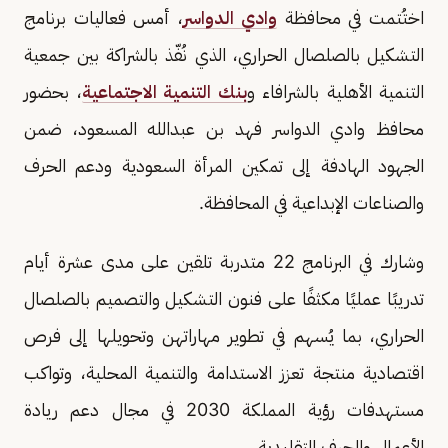
اختُتمت في محافظة
وادي الدواسر
، أمس فعاليات برنامج
التشكيل بالصلصال الحراري، الذي نُفّذ بالشراكة بين جمعية
التنمية الأهلية بالشرافاء و
بنك التنمية الاجتماعية
، بحضور
محافظ وادي الدواسر فهد بن عبدالله المسعود، ضمن
الجهود الهادفة إلى تمكين المرأة السعودية ودعم الحرف
والصناعات الإبداعية في المحافظة.
وشارك في البرنامج 22 متدربة تلقين على مدى عشرة أيام
تدريبًا عمليًا مكثفًا على فنون التشكيل والتصميم بالصلصال
الحراري، بما يُسهم في تطوير مهاراتهن وتحويلها إلى فرص
اقتصادية منتجة تعزز الاستدامة والتنمية المحلية، وتواكب
مستهدفات رؤية المملكة 2030 في مجال دعم ريادة
الأعمال والحرف التقليدية.