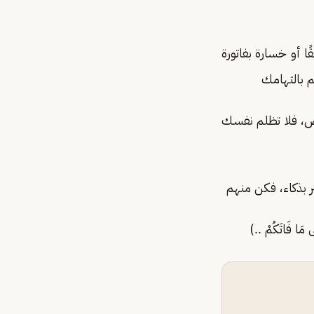
 أو خسارة بفاتورة
م بالتهامك
رص، فلا تظلم نفسك
 بذكاء، فكن منهم
مَا فَاتَكُمْ ..)