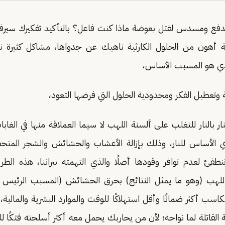
 مدفع ومسدس لقتل بعوضة ماذا كنت فاعل؟ بالتأكيد تفكيرك سير
لة أهون من الحلول الكارثية ناهيك عن جدواها، مشاكل كثيرة نق
لذي هو المسبب الأساس،
لة وتعطيل الفكر ومحدودية الحلول التي فرضها التعود،
ار بالنار للتغلب على ألسنة اللهب لا سيما العملاقة منها في الغاب
الأساس للنار، وذلك بإزالة الأعشاب والحشائش والشجر المتحط
طفئ لعدم توافر وقودها أصلًا والذي التهمته نيراننا، هذه الطر
للهب (وهو ما يمثل النتائج) بحرق الحشائش (المسبب الرئيس ل
سب أكثر ضمانًا وأقل استهلاكًا للوقت والموارد البشرية والمالية
القاتلة لما نواجه؛ لأن من يحاربك يحمل معه أكثر أسلحته فتكًا ل