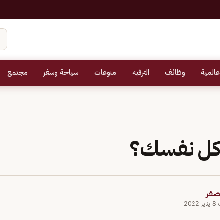
عالمية
وظائف
الترفيه
منوعات
سياحة وسفر
مجتمع
كل نفسك؟
لصقر
202