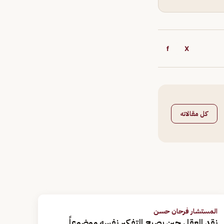
f
X
كل مقالاته
المستشار فرحان حسن
نقد العقل حين يصبح التفكير نفسه موضوعاً