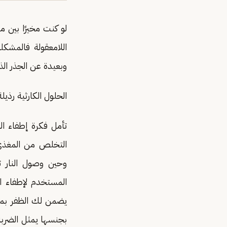
لو كنت مخيرًا بين
اللامعقولة فالمشك
وبعيدة عن الجذر ا
الحلول الكارثية رذي
تأمل فكرة إطفاء الن
التخلص من المغذي 
وحين وصول النار تن
المستخدم لإطفاء ا
يضمن لك الظفر بمكا
بجنسها يمثل الضربة 