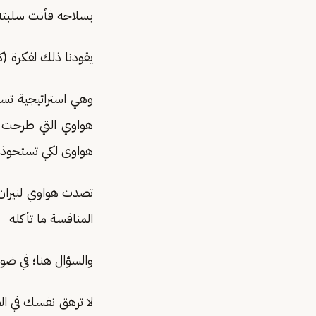
بسلاحه فأنت سلبته م
يقودنا ذلك لفكرة 
وهي استراتيجية تسو
هواوى لكي تستحوذ 
تصدت هواوي لنيران ا
المنافسة ما تأكله
والسؤال هنا؛ في ضو
لا ترهق نفسك في ال