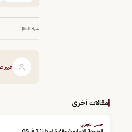
شارك المقال
عبير ص
مقالات أخرى
حسن النجراني
الجامعة الإسلامية وقفزة استثنائىة في QS