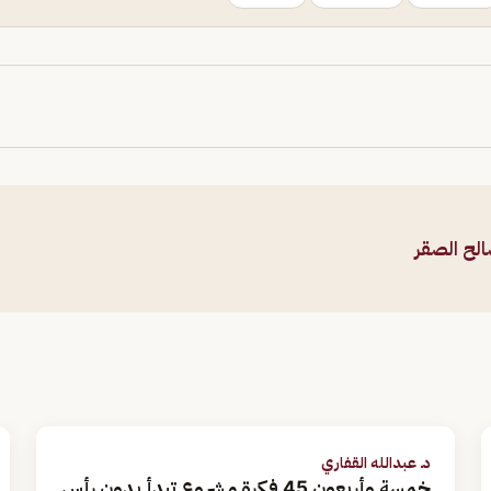
الح الصقر
د. عبدالله القفاري
خمسة وأربعون 45 فكرة مشروع تبدأ بدون رأس