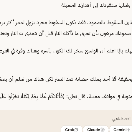
ولعلها ستقودك إلى أقدارك الجميلة
رن السقوط بالصمود، فقد يكون السقوط مجرد نزول لممر أكثر بريقًا
ودك مرهون بأن تحرق ما تأكله النار قبل أن تتغذى به النار وتخت
جهك بابًا اعلم أن الواسع سخر لك الكون بأسره وهناك وفرة في الف
قيقة ألا أحد يملك حصانة ضد التعثر لكن هناك من تعلم أن يتعثر
 في مواقف معينة، قال تعالى: (فَأَثَابَكُمْ غَمًّا بِغَمٍّ لِكَيْلَا تَحْزَنُوا عَلَى 
ء الاصطناعي
Grok
Claude
Gemini