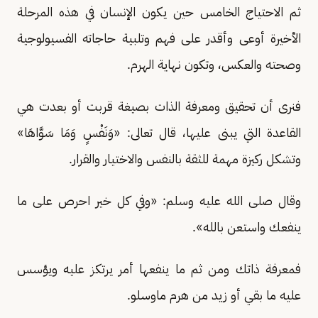
ثم الاحتياج الخامس حين يكون الإنسان في هذه المرحلة
الأخيرة أوعى وأقدر على فهم وتلبية حاجاته الفسيولوجية
وصحته والعكس، وتكون نهاية الهرم.
فنرى أن تحقيق ومعرفة الذات بصيغة قربت أو بعدت هي
القاعدة التي يبنى عليها، قال تعالى: «وَنَفْسٍ وَمَا سَوَّاهَا»
وتشكل ركيزة مهمة للثقة بالنفس والاختيار والقرار.
وقال صلى الله عليه وسلم: «وفي كل خير احرص على ما
ينفعك واستعن بالله».
فمعرفة ذاتك ومن ثم ما ينفعها أمر يرتكز عليه ويؤسس
عليه ما بقي أو زيد من هرم ماوسلو.