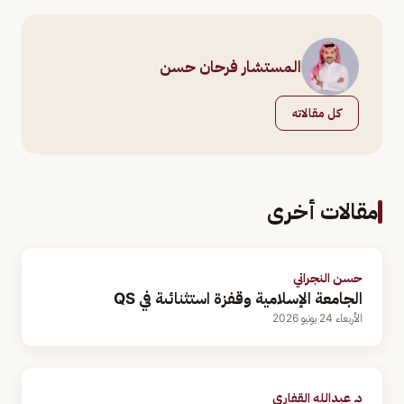
المستشار فرحان حسن
كل مقالاته
مقالات أخرى
حسن النجراني
الجامعة الإسلامية وقفزة استثنائىة في QS
الأربعاء 24 يونيو 2026
د. عبدالله القفاري