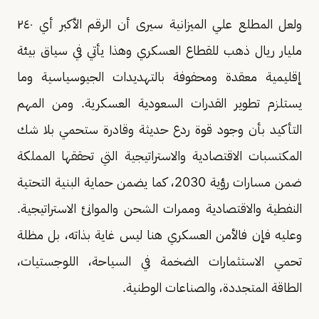
ولعل المطلع علي الميزانية سيرى أن الرقم الأكبر أي ٢٤٠
مليار ريال ذهب للقطاع العسكري وهذا يأتي في سياق بيئة
إقليمية معقدة ومحفوفة بالتهديدات الجيوسياسية وما
يستلزم تطوير القدرات السعودية العسكرية. ومن المهم
التأكيد بأن وجود قوة ردع حديثة وقادرة ستحمي بلا شك
المكتسبات الاقتصادية والاستراتيجية التي تحققها المملكة
ضمن مسارات رؤية 2030، كما يضمن حماية البنية التحتية
النفطية والاقتصادية وممرات الشحن والموانئ الاستراتيجية.
وعليه فإن فالأمن العسكري هنا ليس غاية بذاته، بل مظلة
تحمي الاستثمارات الضخمة في السياحة، اللوجستيات،
الطاقة المتجددة، والصناعات الوطنية.