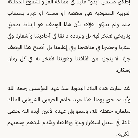
إطلاق مسمى "بدو" علينا في مملكة العز والشموخ المملكة
العربية السعودية هي منقصة أو مسبة أو شيء يستعاب
منه، ولم يدركوا هؤلاء بأن هذا الوصف هو ارتباط ضمني
وتاريخي نفتخر فيه بل ونردده دائمًا في أحاديثنا وأشعارنا وفي
سفرنا وحضرنا في مناهجنا وفي إعلامنا بل أصبح هذا الوصف
جزءًا لا يتجزء من ثقافتنا وهويتنا نفتخر به في كل زمان
ومكان.
لقد سارت هذه البلاد البدوية منذ عهد المؤسس رحمه الله
وأبناءه حتى يومنا هذا عهد خادم الحرمين الشريفين الملك
سلمان، حفظه الله، وسمو ولي عهده الأمين أيده الله بخطى
ثابتة في سبيل استقرار وعزة ورفاهية وتقدم بلادهم وشعبهم
الكريم.