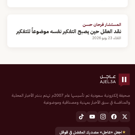
المستشار فرحان حسن
نقد العقل حين يصبح التفكير نفسه موضوعاً للتفكير
الثلاثاء 23 يونيو 2026
صحيفة إلكترونية سعودية تم تأسيسها عام 2007م تهتم بنشر الأخبار المحلية
والمنافسة في سبق الأخبار بمهنية ومصداقية وموضوعية
★
اجعل «عاجل» مصدرك المفضل في قوقل