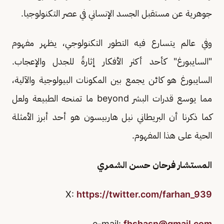
جوهرية عن مستقبل الجسد الإنساني في عصر التكنولوجيا.
وفي عالم يتسارع فيه التطور التكنولوجي، يظهر مفهوم
"السايبورغ" كأحد أكثر الأفكار إثارةً للجدل والإعجاب.
السايبورغ هو كائن يجمع بين المكونات البيولوجية والآلية،
مما يوسع قدرات البشر beyond ما تمنحه الطبيعة ولعل
كما ذكرنا أن البريطاني نيل هاربيسون هو أحد أبرز الأمثلة
الحية على هذا المفهوم.
المستشار فرحان حسن الشمري
X:
https://twitter.com/farhan_939
e-mail:
fhshasn@gmail.com