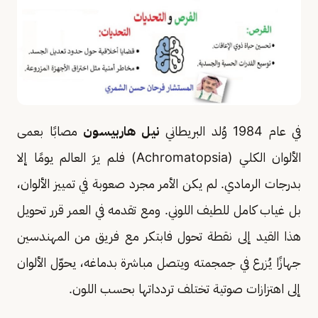
في عام 1984 وُلد البريطاني
نيل هاربيسون
مصابًا بعمى
الألوان الكلي (Achromatopsia) فلم يرَ العالم يومًا إلا
بدرجات الرمادي. لم يكن الأمر مجرد صعوبة في تمييز الألوان،
بل غياب كامل للطيف اللوني. ومع تقدمه في العمر قرر تحويل
هذا القيد إلى نقطة تحول فابتكر مع فريق من المهندسين
جهازًا يُزرع في جمجمته ويتصل مباشرة بدماغه، يحوّل الألوان
إلى اهتزازات صوتية تختلف تردداتها بحسب اللون.