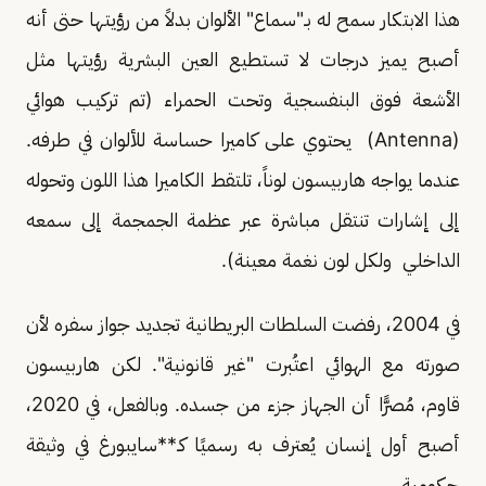
هذا الابتكار سمح له بـ"سماع" الألوان بدلاً من رؤيتها حتى أنه
أصبح يميز درجات لا تستطيع العين البشرية رؤيتها مثل
الأشعة فوق البنفسجية وتحت الحمراء (تم تركيب هوائي
(Antenna) يحتوي على كاميرا حساسة للألوان في طرفه.
عندما يواجه هاربيسون لوناً، تلتقط الكاميرا هذا اللون وتحوله
إلى إشارات تنتقل مباشرة عبر عظمة الجمجمة إلى سمعه
الداخلي ولكل لون نغمة معينة).
في 2004، رفضت السلطات البريطانية تجديد جواز سفره لأن
صورته مع الهوائي اعتُبرت "غير قانونية". لكن هاربيسون
قاوم، مُصرًّا أن الجهاز جزء من جسده. وبالفعل، في 2020،
أصبح أول إنسان يُعترف به رسميًا كـ**سايبورغ في وثيقة
حكومية.