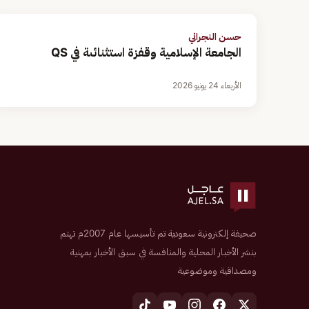
حسن النجراني
الجامعة الإسلامية وقفزة استثنائىة في QS
الأربعاء 24 يونيو 2026
صحيفة إلكترونية سعودية تم تأسيسها عام 2007م تهتم
بنشر الأخبار المحلية والمنافسة في سبق الأخبار بمهنية
ومصداقية وموضوعية