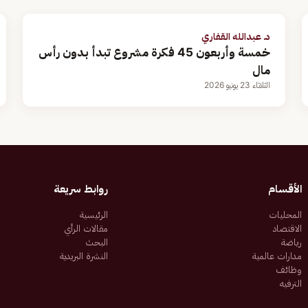
د. عبدالله القفاري
خمسة وأربعون 45 فكرة مشروع تبدأ بدون رأس
مال
الثلاثاء 23 يونيو 2026
الأقسام
روابط سريعة
المحليات
الرئيسية
الاقتصاد
مقالات الرأي
رياضة
البحث
مدارات عالمية
النشرة البريدية
وظائف
الترفيه