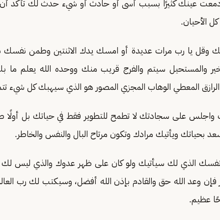
دمعت عينك كثيرًا بسبب أسى أو حادث أو شيء حدث لك تأكد أن ب
ل الأحيان.
 وقل يا رب مرات عديدة أو امسك يدك الاثنتين وطمن نفسك بأن
ر والمستحيل سيتم والفرج قريب منك ووحده الله يعلم ما بك
 الرازق المعطي الوهاب المجزي المصور هو الذي سيهبك كل شيء تتم
ك واجلس على سجادتك لا تطمح للتطوير فقط في حياتك بل أولًا ص
 بحياتك ويأتيك مرادك وتكون مرتاح البال والنفس والخاطر.
نفسك الذي لك سيأتيك ولو كان على ظهر عدوك والذي ليس لك ل
فإن وعد الله حق والقادم بإذن الله أفضل، وسيكتب لك رب العا
ًا عظيم.