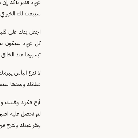
شيء قدير تأكد إن 
سيبعث لك الخير في ك
اجعل يدك على قلبك
كل شيء سيكون بخي
تيسيرها عند الخالق
لا تدع اليأس يهزم
صلاتك وبعدها ستسعد
أرح فكرك وقلبك و
لم تحصل عليه اصبر 
وتقر عينك وتفرح فرح