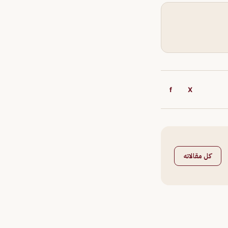
f
X
كل مقالاته