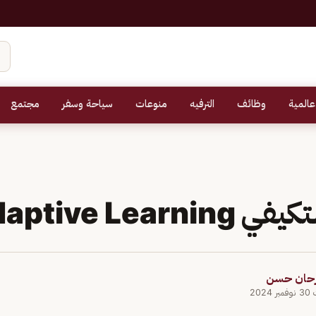
عالمية
وظائف
الترفيه
منوعات
سياحة وسفر
مجتمع
Adaptive Learni
رحان حسن
202