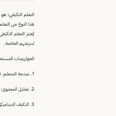
التعلم التكيفي؛ هو
هذا النوع من التعلم
يُعتبر التعلم التكي
لسرعتهم الخاصة.
الخوارزميات المستخد
1. نمذجة المتعلم: تحليل بيانات الطالب لبناء ملف تعريفه واكتشاف أنماط تعلمه.
2. تحليل المحتوى: فهم محتوى المقرر والعلاقات بين مفاهيمه لتصميم مسارات تعليمية مخصصة.
3. التكيف الديناميكي: تعديل المحتوى والأنشطة بناءً على استجابات الطالب والتقدم الذي يحرزه.