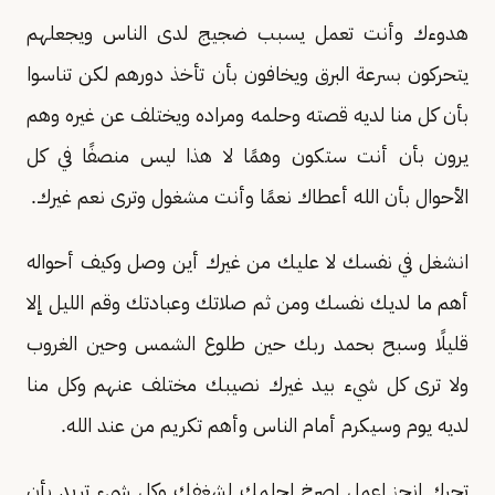
هدوءك وأنت تعمل يسبب ضجيج لدى الناس ويجعلهم
يتحركون بسرعة البرق ويخافون بأن تأخذ دورهم لكن تناسوا
بأن كل منا لديه قصته وحلمه ومراده ويختلف عن غيره وهم
يرون بأن أنت ستكون وهمًا لا هذا ليس منصفًا في كل
الأحوال بأن الله أعطاك نعمًا وأنت مشغول وترى نعم غيرك.
انشغل في نفسك لا عليك من غيرك أين وصل وكيف أحواله
أهم ما لديك نفسك ومن ثم صلاتك وعبادتك وقم الليل إلا
قليلًا وسبح بحمد ربك حين طلوع الشمس وحين الغروب
ولا ترى كل شيء بيد غيرك نصيبك مختلف عنهم وكل منا
لديه يوم وسيكرم أمام الناس وأهم تكريم من عند الله.
تحرك انجز اعمل اصرخ لحلمك لشغفك وكل شيء تريد بأن