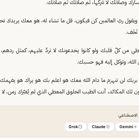
ارك وصلاتك لا تتركها، ثم صلاتك ثم صلاتك.
 ويقول ربّ العالمين كن فيكون، قل ما تشاء له، هو معك يريدك تحا
تَخَف.
تعطي من كلّ قلبك ولو كانوا يخدعونك لا تردّ عليهم، كمثل ردهم
الله، وتوكل إليه فهو حسبك.
ربك لن تنهزم ما دام الله معك هو اعلم بك هو يراك هو يفهمك
ون لك المكائد، أنت الطيب الخلوق المعطي الذي لم يُغيّرك زمن، لا ت
ء الاصطناعي
Grok
Claude
Gemini