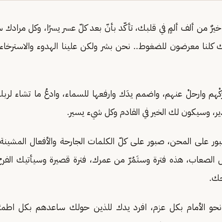
رٌ من ألف ألمٍ في قلبك، تأكّد بأنّ بعد كلّ عسر يسرًا، وكل مرادك س
كلنا معرضون للضغوط.. نحن بشر ولكن علينا الهدوء والاسترخا
ُكْهم وارحلْ عنهم، واضمم يدَك وارفعها للسماء، وادعُ ما تشاء لرب
دير، وسيكون لك الخير في القادم وكل شيء يسير.
ر على المحن، صبور على كلّ الكلمات الجارحة والأفعال المشينة
ل الصعاب، هذه فترة وستَمُرّ من عمرك، فترة قصيرة وسيأتيك الفرح
حك.
حو الأمام بكل عزم، افرد يدك للذين حولك ساعدهم بكل اطمئن