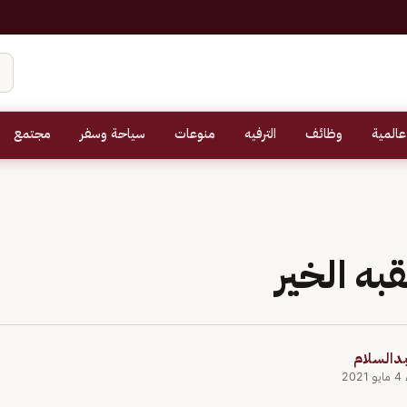
عالمية
وظائف
الترفيه
منوعات
سياحة وسفر
مجتمع
به الخير
بدالسلام
202