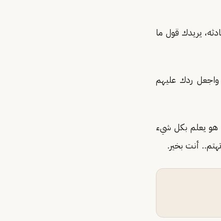
دثه، يريدك قول ما
، واجعل ردك عليهم
 هو يعلم بكل شيء
هتم.. أنت بخير.