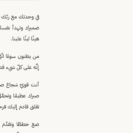
في وحدتك مع ربّك خي
ضميرك وتهدأ نفسك 
هينًا لينًا علينا.
من يظنون سوءًا اتْر
إنَّه على كلّ شيء ق
أنت قويّ شجاع صبو
صبرك عظيمًا وتحمَّ
تقلق قادم إليك فر
ضع خططًا وتقدّم ن