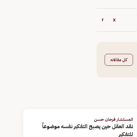
f
X
كل مقالاته
المستشار فرحان حسن
نقد العقل حين يصبح التفكير نفسه موضوعاً
للتفكير