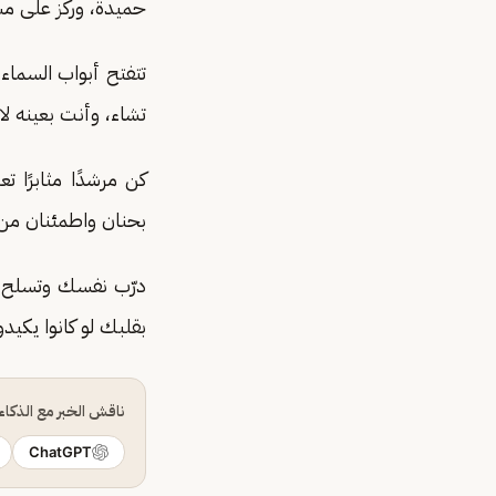
حميدة، وركّز على مس
تتفتح أبواب السماء
تشاء، وأنت بعينه لا 
كن مرشدًا مثابرًا 
بحنان واطمئنان من 
درّب نفسك وتسلح ب
بقلبك لو كانوا يكيد
ناقش الخبر مع الذكا
ChatGPT