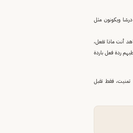
درسًا ويكونون مثل
اهد أنت ماذا تفعل،
يهم ردة فعل باردة
 تمنيت، فقط تقبل