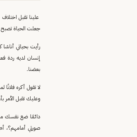
علينا تقبل اختلاف و
جعلت الحياة تصبح كم
رأيت بحياتي أناسًا
إنسان لديه ردة فع
بعضنا.
لا تقول أكره فلانً
وعليك تقبل الأمر ب
دائمًا ضع نفسك مكا
صورتي أمامهم؟، أم