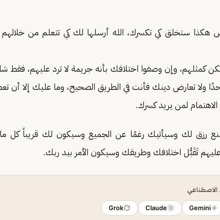
س هكذا ستخلق كي تكسرك، الله أرسلها لك كي تتعلم من خلالهم 
ا تكن كمثلهم، وإن وصفوا اختلافك بأنه جريمة لا ترد عليهم، فقط ش
دًا ولا تعارض دينك فأنت في الطريق الصحيح، وما عليك إلا أن تعط
لاهتمام لمن يريد كسرك.
يمنع رزق لك وسيأتيك رغمًا عن الجميع وسيكون لك قريباً كل ما
يهم تَقَبُّل اختلافك وطريقك وسيكون الأمر بيد ربك.
ء الاصطناعي
Grok
Claude
Gemini