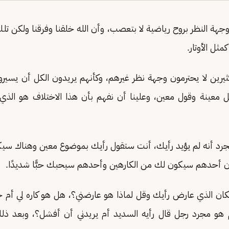
جهة النظر بروح رياضية لا بتعصب، وأن الله خلقنا وفرقنا ولكن تل
ثل الأوتار.
 كثيرين لا يحترمون وجهة نظر غيرهم، وكأنهم يريدون الكل أن يسيرو
ل معينة وقول معين، وعلينا أن نفهم بأن هذا الاختلاف هو الذي
ا لمجرد أنه لم يؤيد رأيك، أنت ستقول رأيك بموضوع معين وهناك س
أن أحدهم سيكون لك من الكارهين وأحدهم سيحبك حبًّا شديدًا.
ن الذي عارض رأيك وقل لماذا هو عارضني؟، هل هو كاره لي أم ح
 هو مجرد رجل قال رأيه السديد أم يريدني أن أفشل؟، وبعد ذ