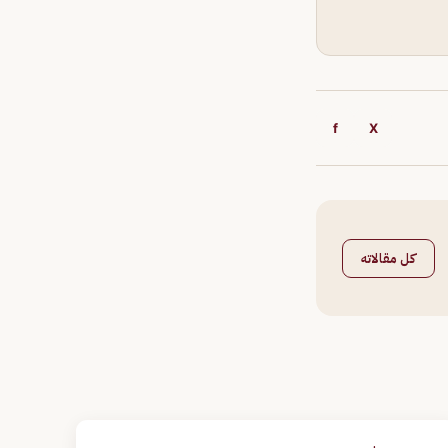
f
X
كل مقالاته