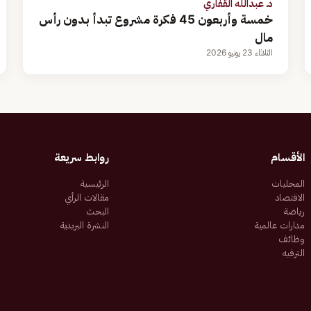
د. عبدالله القفاري
خمسة وأربعون 45 فكرة مشروع تبدأ بدون رأس
مال
الثلاثاء 23 يونيو 2026
الأقسام
روابط سريعة
المحليات
الرئيسية
الاقتصاد
مقالات الرأي
رياضة
البحث
مدارات عالمية
النشرة البريدية
وظائف
الترفيه