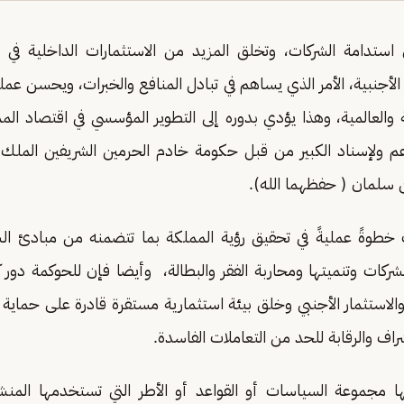
ستدامة الشركات، وتخلق المزيد من الاستثمارات الداخلية في ب
لأجنبية، الأمر الذي يساهم في تبادل المنافع والخبرات، ويحسن عمل
ة والعالمية، وهذا يؤدي بدوره إلى التطوير المؤسسي في اقتصاد الم
لدعم ولإسناد الكبير من قبل حكومة خادم الحرمين الشريفين المل
 سلمان ( حفظهما الله).
خطوةً عمليةً في تحقيق رؤية المملكة بما تتضمنه من مبادئ الش
لشركات وتنميتها ومحاربة الفقر والبطالة، وأيضا فإن للحوكمة دور 
الاستثمار الأجنبي وخلق بيئة استثمارية مستقرة قادرة على حماية 
اف والرقابة للحد من التعاملات الفاسدة.
ها مجموعة السياسات أو القواعد أو الأطر التي تستخدمها المن