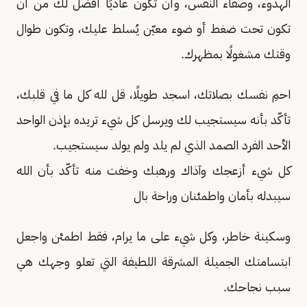
الهدوء، وصفاء النفس، وأن تكون عاديًا أفضل لك من أن
تكون تحت ضغط أو ضوء معيّن يُسلط عليك، وتكون طوال
وقتك مشغولًا بمظهرك.
احمِ نفسك بصلاتك، اسجد طويلًا، قل لله كل ما في قلبك،
تأكّد بأنه سيستجيب لك ويرسل كل شيء تريده بإذن الواحد
الأحد الفرد الصمد الذي لم يلد ولم يولد سيستجيب.
كل شيء أزعجك وآذاك ورهبك وخفت منه تأكّد بأن الله
سيبدله بأمان واطمئنان وراحة بال
وسكينة خاطر، وكل شيء على ما يرام، فقط اطمئن واجعل
ابتسامتك الجميلة المشرقة اللطيفة التي تعلو وجهك هي
سبب نجاحك.