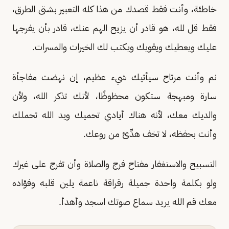
خاطئة، وأنت فقط قصدك من هذا كله التعبير بشتى الطرق،
فقط قل لله، هو قادر أن يزيح الهم عنك، قادر بأن يفرجها
عليك ويعطيك ويقويك ويكتب لك الخيرات والمسرات.
نم وأنت مرتاح سيأتيك شيء عظيم، إن نهضت مفاجأة
سارة ومبهجة ستكون محظوظًا، لأنك تذكر الله، ولأن
والديك معك، لأنه هناك أيادي تحميك ويد الله تحملك
وأنت بحفظه، لا تخف هدِّئ من روعك.
التسبيح والاستغفار مفتاح فرج والصلاة وأن تفرج على غيرك
ولو بكلمة واحدة جميلة رقراقة ناعمة يلين قلبه وفؤاده
معك قم الله يريد سماع صوتك اسجد وأهدأ.