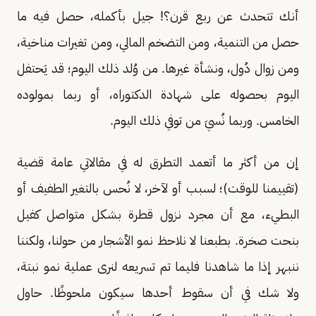
أنك تتحدث عن ربع قرن؟! جيل بأكمله، حصل فيه ما
حصل من التنمية، ومن التضخم المالي، ومن تغيرات مناخية،
ومن زوال دُول، ونشأة غيرها. من وُلد ذلك اليوم؛ قد يَحتفل
اليوم بحصوله على شهادة الدكتوراه، أو ربما بمولوده
الخامس. وربما نُسيَ من توفي ذلك اليوم.
إن من أكثر ما أتعمد التطرق له في مقالاتي عامة قضية
(تقييمنا للوقت)؛ لسبب أو لآخر، لا نُحس بالتغير الطفيف أو
البطيء، مع أن مجرد نزول قطرة بشكل متواصل كفيل
بنحت صخرة. بطبعنا لا نلاحظ نمو الأشجار من حولنا، ولكننا
ننبهر إذا ما شاهدنا فليما تم تسريعه لنرى عملية نمو نبتة،
ولا شك في أن سقوط أحدها سيكون ملحوظًا. حاول