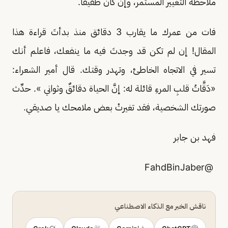
ملاحظة التغيير المستمر، وإن كان طفيفًا.
فات من عمرك ما يقارب 3 دقائق منذ بدأتَ قراءة هذا
المقال! إن لم تكن قد وجدتَ فيه ما ينفعك، فاعلم أنك
تسير في الاتجاه الخاطئ، وتهدر وقتك. قال أمير الشعراء:
«دَقَّاتُ قلبِ المرءِ قائلة له: إنَّ الحياة دقائقٌ وثواني ». حدِّث
صورتك الشخصية، فقد تغيرتْ بعض ملامحك يا صديقي.
فهد بن جابر
FahdBinJaber
@
ناقش الخبر مع الذكاء الاصطناعي