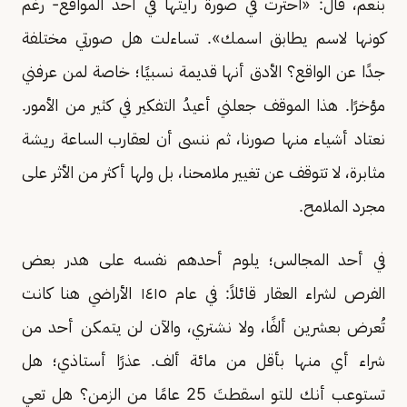
بنعم، قال: «احترت في صورة رأيتها في أحد المواقع- رغم
كونها لاسم يطابق اسمك». تساءلت هل صورتي مختلفة
جدًا عن الواقع؟ الأدق أنها قديمة نسبيًا؛ خاصة لمن عرفني
مؤخرًا. هذا الموقف جعلني أعيدُ التفكير في كثير من الأمور.
نعتاد أشياء منها صورنا، ثم ننسى أن لعقارب الساعة ريشة
مثابرة، لا تتوقف عن تغيير ملامحنا، بل ولها أكثر من الأثر على
مجرد الملامح.
في أحد المجالس؛ يلوم أحدهم نفسه على هدر بعض
الفرص لشراء العقار قائلاً: في عام ١٤١٥ الأراضي هنا كانت
تُعرض بعشرين ألفًا، ولا نشتري، والآن لن يتمكن أحد من
شراء أي منها بأقل من مائة ألف. عذرًا أستاذي؛ هل
تستوعب أنك للتو اسقطتَ 25 عامًا من الزمن؟ هل تعي