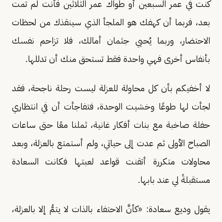
كنت في عمر السبعين أو طواك عمر الثلاثين فأنت لم تمت
بعد، فربما أن كهفك هو الملجأ الذي سينقذك من لحظات
الاحتضار، وربما يُحيي جثمان أمالك، فلا تزاحم نفسك
بأنفاس أخرى فهي واحدة فقط تستحق منك أن تدللها.
لا أخفيكم بأن كل محاولة للعزلة ليست رحلة ناجحة، فقد
لجأت لها طوعًا وخشيت الوحدة، فتفاجأت أن في انتظاري
حفلة صاخبة مع بنات أفكار غانية، ثملنا معًا حتى ساعات
الصباح الأولى ثم عدت إلى حياتي، ولم أستمتع بالعزلة، وبعد
محاولات متكررة أتقنت قواعد لعبتها فكانت السعادة
مستقبلةً لي عند بابها.
يقول وديع سعادة: «كأنَّ الاحتفاء بالذات لا يتمُّ إلا بالعزلة،