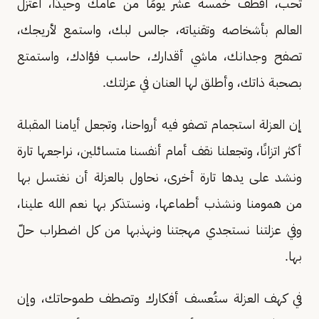
تحب، اقطف خمسة عشر يومًا من عامك وحيدًا، اعتزل
العالم بأشخاصه وتقنياته، جالس لبك، واستمع لأريجك،
تصفح وجدانك، ماشي أقدارك، حاسب فؤادك، واستمتع
بصحبة ذاتك، وأطلق لها العنان في عزلتك.
إن العزلة استجمام تصفو فيه أرواحنا، وتجعل أيامنا المقبلة
أكثر اتزانًا، وتجعلنا نقف أمام أنفسنا متسائلين، نراجعها تارة
ونشد على يدها تارة أخرى، نحاول بالعزلة أن نغتسل بها
من همومنا ونشذب أطماعها، ونستذكر بها نعم الله علينا،
وفي عزلتنا نستجدي مهجتنا ونهذبها من كل اضطراب حلّ
بها.
في كهف العزلة ستُعسف أفكارك وتصطف طموحاتك، وإن