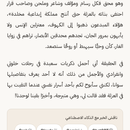
وهو محق فكل رسام ومؤلف وشاعر وملحن وصاحب قرار
احتفى بذاته بالعزلة حتى أنتج مملكة إبداعية مخلدة»،
هؤلاء المبدعون ذهبوا إلى الكهوف، معتزلين الإنس ولا
يأبهون بمرور الجان، تجدهم محدقين الأبصار، تراهم في زوايا
الغار، كأن وحيًّا سيهبط أو روحًّا ستصعد.
في الحقيقة أني أحمل ذكريات سعيدة في رحلات خلوتي
وانفرادي والأجمل من ذلك أنه لا أحد يعرف بتفاصيلها
سوانا، لكنني سأبوح لكم بأحد أسرار نفسي عندما التقيت بها
في العزلة فقد قالت لي، وهي متبرجة، وأخيرًا بقينا لوحدنا!
ناقش الخبر مع الذكاء الاصطناعي