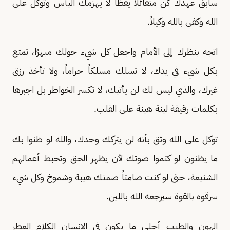
سابق عهدك كن متفائلاً يقظًا لا يهزمك اليأس وتوكل على
الله وكفى بالله وكيلاً.
اتجه بنظرك إلى الأمام واجعل كل شيء حولك مبهرًا، تمتع
بكل شيء في يدك، لا تسلك مسلكاً حراماً، ولا تأخذ رزق
غيرك، والذي ليس لك لن يأتيك، لا تكسر الخواطر بل اجبرها
بكلمات رقيقة لينة هينة على القلب.
توكل على الله وثق بأنه لن يتركك وحدك، والله لو ظنوا بك
ما يظنون لو كتموا صوتك لأن يظهر الحق وتحبط أعمالهم
الشنيعة، حتى لو كنت صامتاً صمتك هيبة وشموخ وكل شيء
سرقوه بالقوة سيرجعه الله باللين.
الهون والطيب أحلى ما يكون في الإنسان الكلام العطر