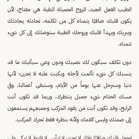
الطيب الفعل الجيد، الروح الجميلة النقية هي مفتاح، لأن
يكون قلبك صافيًا يتمناه كل من تكلمه، تحادثه يحادثك
ويبريك ويهدأ قلبك وروحك الطيبة ستوصلك إلى كل شيء
تتمناه.
دون تكلف سيكون لك نصيبك ودون وعي سيأتيك ما قد
ينسيك كل شيء تألمت لأجله وبكيت عليه لا تحزن؛ لأنها
دنيا وسنرحل عنها يوماً من الأيام، وستبقى أعمالنا، وفي
مسك الختام شيء جميل ينتظرك، وربما قد تكون أنت
الرابح، وقد تكون أنت من يقود المركب وجميعهم يستمعون
إلى صمتك وليس كلامك ولأنه بنظرة فقط تحرك المركب.
اجعل قلبك صافيًا نقيًا، لا تحزن لا تيأس لا تقنط لا تبكي على