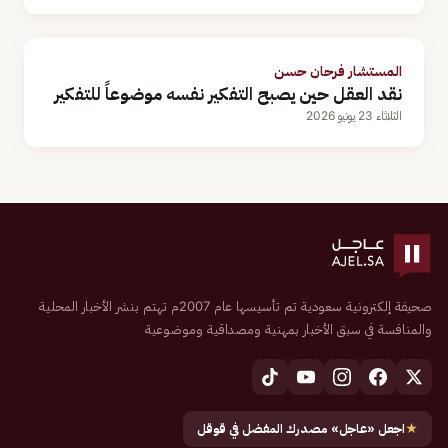
المستشار فرحان حسن
نقد العقل حين يصبح التفكير نفسه موضوعاً للتفكير
الثلاثاء 23 يونيو 2026
صحيفة إلكترونية سعودية تم تأسيسها عام 2007م تهتم بنشر الأخبار المحلية
والمنافسة في سبق الأخبار بمهنية ومصداقية وموضوعية
★
اجعل «عاجل» مصدرك المفضل في قوقل