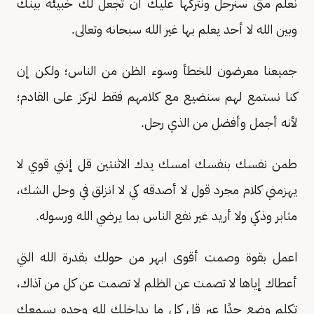
نعلم متى سنرحل ونتركها عليك أن تجعل لك خبيئة بينك
وبين الله لا أحد يعلم بها غير الله سبحانه وتعالى.
جميعنا معرضون للخطأ وسوء الظن من الناس؛ ولكن إن
كنا نستمع لهم سنضيع مع كلامهم فقط لنركز على القادم؛
لأنه أجمل وأفضل من الذي رحل.
طمن نفسك بنفسك امسك يدك الاثنتين قل إنني قوي لا
يهزمني كلام مجرد قول لا أصدقه كي لا انزلق في وحل الشك،
مثابر وذكي ولا أريد غير نفع الناس بما يرضي الله ورسوله.
اعمل بقوة وصمت أقوى ابهر من حولك بقدرة الله التي
أعطاك إياها لا تصمت عن الظلم لا تصمت عن كل من آذاك،
تكلم وضع حدًا عبر قل كل ما بداخلك لله وحده يسمعك