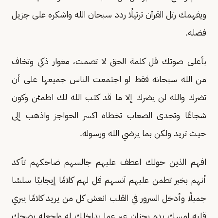
ويفهمك رتل القرآن ترتيلًا ردد سبحان الله واشكره على جزيل
فضله.
بأعلى صوتك قل كلمة الحق لا تصمت، مغوار ذكي وتخاف
من الله سبحانه فقط لو اجتمعت الناس جميعها على أن
تضرك والله لن يضرك إلا ما قد كتب الله لك اطمئن وكون
شجاعًا وتحدى الصعاب تخطاه اكسر الحواجز واذهب إلى
حيث تريد ولكن بما يرضي الله ورسوله.
افهم الذين حولك اعطف عليهم جالسهم ضاحكهم تأكد
أنهم بخير تطمن عليهم آنسهم قل لهم كلامًا إيجابيًا سلسًا
جميلًا وأدخل السرور في القلب انعش كل من يريد كلامًا يبري
قلبه امسك يده بحنان عبر عما بداخلك له واجعله يضحك