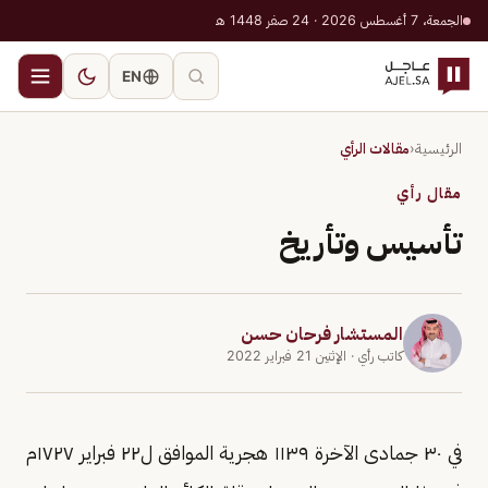
الجمعة، 7 أغسطس 2026 · 24 صفر 1448 هـ
EN
الرئيسية
‹
مقالات الرأي
مقال رأي
تأسيس وتأريخ
المستشار فرحان حسن
كاتب رأي
· الإثنين 21 فبراير 2022
في ٣٠ جمادى الآخرة ١١٣٩ هجرية الموافق ل٢٢ فبراير ١٧٢٧م