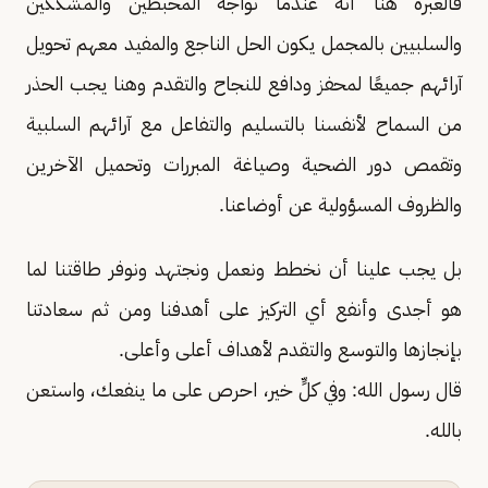
فالعبرة هنا أنه عندما نواجه المحبطين والمشككين
والسلبيين بالمجمل يكون الحل الناجع والمفيد معهم تحويل
آرائهم جميعًا لمحفز ودافع للنجاح والتقدم وهنا يجب الحذر
من السماح لأنفسنا بالتسليم والتفاعل مع آرائهم السلبية
وتقمص دور الضحية وصياغة المبررات وتحميل الآخرين
والظروف المسؤولية عن أوضاعنا.
بل يجب علينا أن نخطط ونعمل ونجتهد ونوفر طاقتنا لما
هو أجدى وأنفع أي التركيز على أهدفنا ومن ثم سعادتنا
بإنجازها والتوسع والتقدم لأهداف أعلى وأعلى.
قال رسول الله: وفي كلٍّ خير، احرص على ما ينفعك، واستعن
بالله.