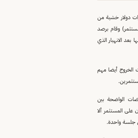
لأسهم الشهير (ورن بفت) وملياردير البورصات تسييل 8 مليارات دولار خشية من
لمستثمر) وقام برصد
 «كاش The Cash Kings »؛ للدخول فيها بعد الانهيار الذي
 الخروج أيضا مهم
ستثمرين.
ضات الواضحة بين
 على المستثمر ألا
 جلسة واحدة.