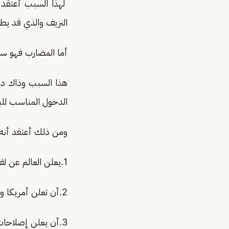
لهذا السبب أعتقد 
النزيف والذي قد يط
أما المضارب فهو سبّ
هذا السبب وذاك دفع
الدخول المناسب لل
ومن ذلك أعتقد أنه ‏لن تخف 
1.يعلن العالم عن لقاح لكورونا أو على الأقل علاج جديد أو يتوقف الفيروس عن الانتشار.
2.أن تعلن أمريكا والصين مفاوضات جادة بدلًا من الاتجاه للحرب بين القطبين.
3.أن يعلن إصلاحات عالمية لمعالجة الأزمة الاقتصادية ومنع الاتجاه إلى الركود.