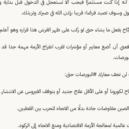
أنه إذا كنت مستثمرًا فيجب ألا تستعجل في الدخول قبل بداية و
ول وسوف تصيد فرصًا؛ قريبا بإذن الله في صبرك وتريثك.
َاح يفعل ما يشاء حتى لو ركب على ظهر القرش هذا قراره وهو أعلم 
ني أن أضع معايير أو مؤشرات لقرب انفراج الأزمة مهمة جدا قد 
بورصات.
معارك ‎#البورصات حتى: