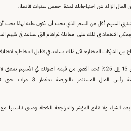
تري السهم أقل من السعر الذي يجب أن يكون عليه لهذا يجب أن 
كن الاعتماد في ذلك على معادلة غراهام التي تساعد في تقييم الس
‏13.ألا تضع أكثر من 15 إلى 25% كحد أقصى من قيمة أصولك في الأسهم 
متبقية تغطي قيمة رأس المال المستثمر
طرة.
 بعد الشراء ولا تتابع المؤشر والمراجعة للخطة ومدى تناسبها مع