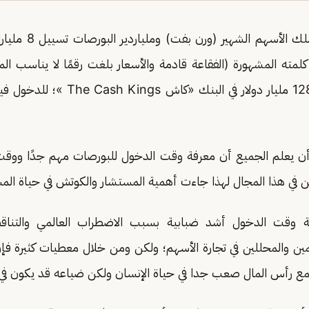
في عام 2019 بدأ ملك ا
ل كلمته المشهورة (الفقاعة قادمة والأسعار بلغت رقمًا لا يناسب ا
مبلغ نقدي بقيمة 128 مليار دولار في البنك
أن يعلم الجميع أن معرفة وقت الدخول للبورصات مهم جدًا ووقت
ن في هذا المجال لهذا جاءت أهمية المستشار والكوتش في حياة الم
ة وقت الدخول أشد ضبابية بسبب الاضطراب العالمي والتناق
ين والمحللين في تجارة الأسهم؛ ولكن ومن خلال معطيات كثيرة فإن
 رأس المال صعب جدا في حياة الإنسان ولكن ضياعه قد يكون في